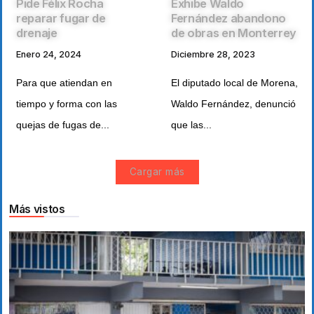
Pide Félix Rocha
Exhibe Waldo
reparar fugar de
Fernández abandono
drenaje
de obras en Monterrey
Enero 24, 2024
Diciembre 28, 2023
Para que atiendan en
El diputado local de Morena,
tiempo y forma con las
Waldo Fernández, denunció
quejas de fugas de...
que las...
Cargar más
Más vistos