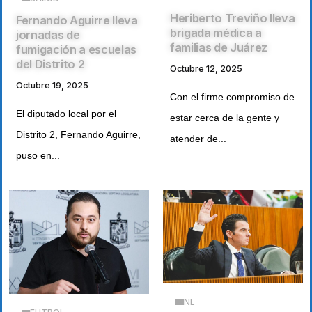
Heriberto Treviño lleva
Fernando Aguirre lleva
brigada médica a
jornadas de
familias de Juárez
fumigación a escuelas
del Distrito 2
Octubre 12, 2025
Octubre 19, 2025
Con el firme compromiso de
El diputado local por el
estar cerca de la gente y
Distrito 2, Fernando Aguirre,
atender de...
puso en...
NL