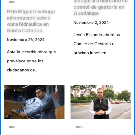
Inaugurará diputado su
NL
comité de gestoría en
Pide Miguel Lechuga
Guadalupe
información sobre
Noviembre 2, 2024
obra hidráulica en
Santa Catarina
Jesús Elizondo abrirá su
Noviembre 26, 2024
Comité de Gestoría el
Ante la incertidumbre que
próximo lunes en...
prevalece entre los
ciudadanos de...
NL
NL