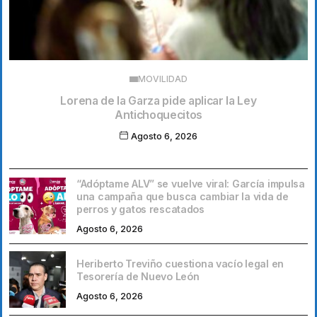
MOVILIDAD
Lorena de la Garza pide aplicar la Ley
Antichoquecitos
Agosto 6, 2026
“Adóptame ALV” se vuelve viral: García impulsa
una campaña que busca cambiar la vida de
perros y gatos rescatados
Agosto 6, 2026
Heriberto Treviño cuestiona vacío legal en
Tesorería de Nuevo León
Agosto 6, 2026