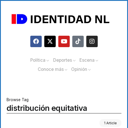
Política
Deportes
Escena
Conoce más
Opinión
Browse Tag
distribución equitativa
1 Article