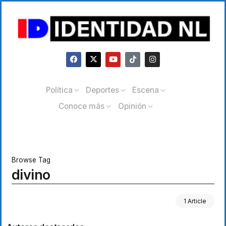
Política
Deportes
Escena
Conoce más
Opinión
Browse Tag
divino
1 Article