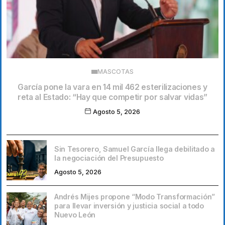
MASCOTAS
García pone la vara en 14 mil 462 esterilizaciones y
reta al Estado: “Hay que competir por salvar vidas”
Agosto 5, 2026
Sin Tesorero, Samuel García llega debilitado a
la negociación del Presupuesto
Agosto 5, 2026
Andrés Mijes propone “Modo Transformación”
para llevar inversión y justicia social a todo
Nuevo León