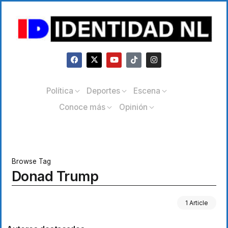
Política
Deportes
Escena
Conoce más
Opinión
Browse Tag
Donad Trump
1 Article