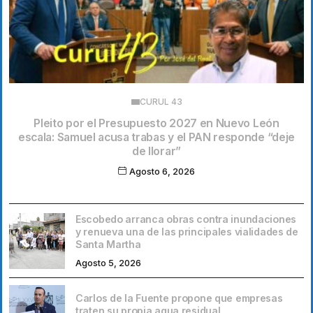
CURUL 43
Pleito por el Presupuesto 2027 en Nuevo León
escala: Samuel acusa trabas y el PAN responde “deje
de llorar”
Agosto 6, 2026
Escobedo arranca obras contra inundaciones
y renueva una de las principales vialidades de
Santa Martha
Agosto 5, 2026
Carlos de la Fuente propone que empresas
traten su propia agua residual