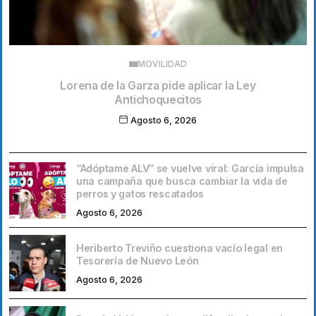
MOVILIDAD
Lorena de la Garza pide aplicar la Ley
Antichoquecitos
Agosto 6, 2026
“Adóptame ALV” se vuelve viral: García impulsa
una campaña que busca cambiar la vida de
perros y gatos rescatados
Agosto 6, 2026
Heriberto Treviño cuestiona vacío legal en
Tesorería de Nuevo León
Agosto 6, 2026