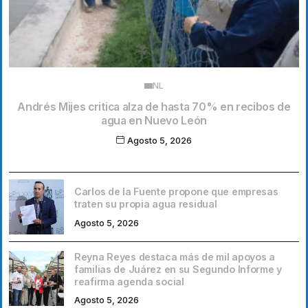
NL
Andrés Mijes critica alza de hasta 70% en recibos de
agua en Nuevo León
Agosto 5, 2026
Carlos de la Fuente propone que empresas
traten su propia agua residual
Agosto 5, 2026
Reyna Reyes destaca más de mil apoyos a
familias de Juárez en su Segundo Informe y
reafirma agenda social
Agosto 5, 2026