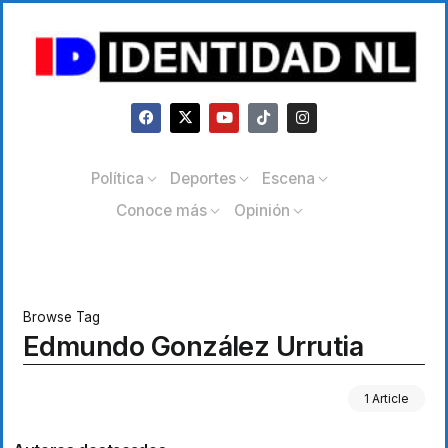
Política
Deportes
Escena
Conoce más
Opinión
Browse Tag
Edmundo González Urrutia
1 Article