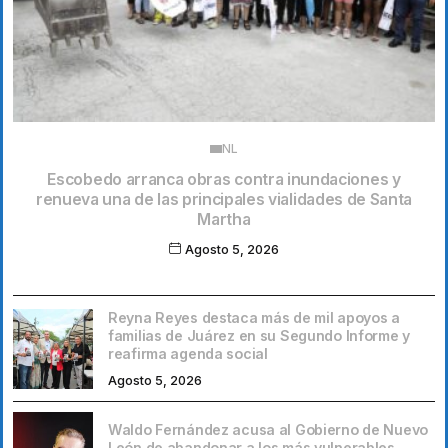
NL
Escobedo arranca obras contra inundaciones y
renueva una de las principales vialidades de Santa
Martha
Agosto 5, 2026
Reyna Reyes destaca más de mil apoyos a
familias de Juárez en su Segundo Informe y
reafirma agenda social
Agosto 5, 2026
Waldo Fernández acusa al Gobierno de Nuevo
León de abandonar a los más vulnerables