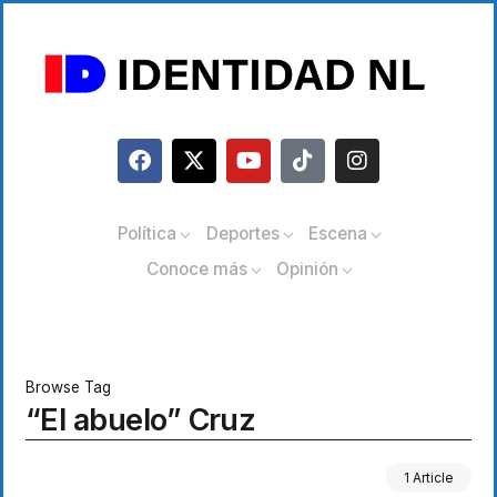
Política
Deportes
Escena
Conoce más
Opinión
Browse Tag
“El abuelo” Cruz
1 Article