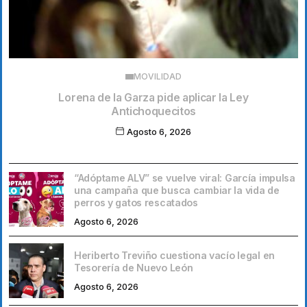
MOVILIDAD
Lorena de la Garza pide aplicar la Ley
Antichoquecitos
Agosto 6, 2026
“Adóptame ALV” se vuelve viral: García impulsa
una campaña que busca cambiar la vida de
perros y gatos rescatados
Agosto 6, 2026
Heriberto Treviño cuestiona vacío legal en
Tesorería de Nuevo León
Agosto 6, 2026