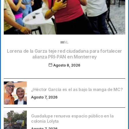
NL
Lorena de la Garza teje red ciudadana para fortalecer
alianza PRI-PAN en Monterrey
Agosto 8, 2026
¿Héctor García es el as bajo la manga de MC?
Agosto 7, 2026
Guadalupe renueva espacio público en la
colonia Lolyta
Agosto 7, 2026