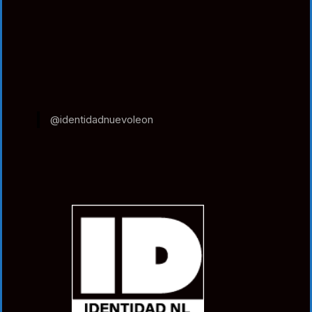
@identidadnuevoleon