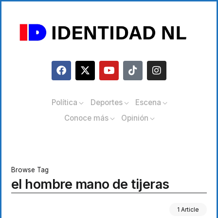
Política
Deportes
Escena
Conoce más
Opinión
Browse Tag
el hombre mano de tijeras
1 Article