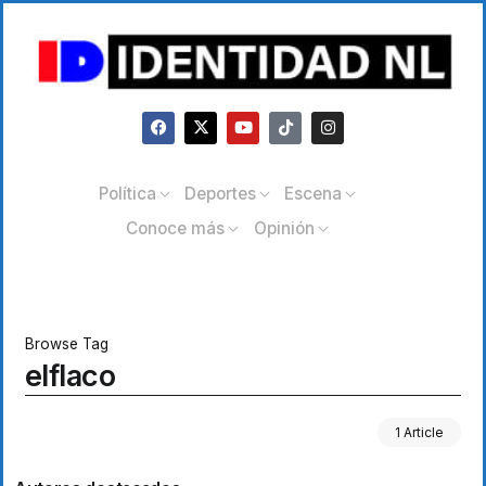
Política
Deportes
Escena
Conoce más
Opinión
Browse Tag
elflaco
1 Article