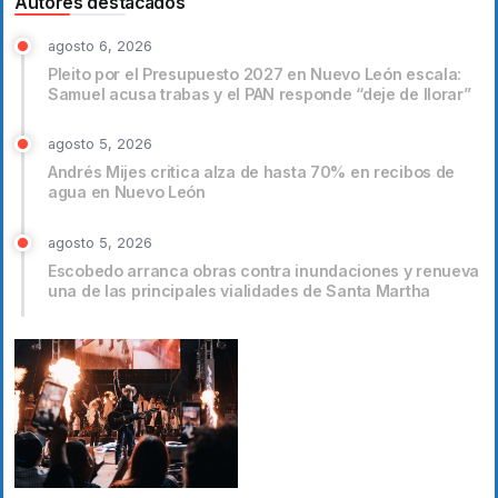
Autores destacados
agosto 6, 2026
Pleito por el Presupuesto 2027 en Nuevo León escala:
Samuel acusa trabas y el PAN responde “deje de llorar”
agosto 5, 2026
Andrés Mijes critica alza de hasta 70% en recibos de
agua en Nuevo León
agosto 5, 2026
Escobedo arranca obras contra inundaciones y renueva
una de las principales vialidades de Santa Martha