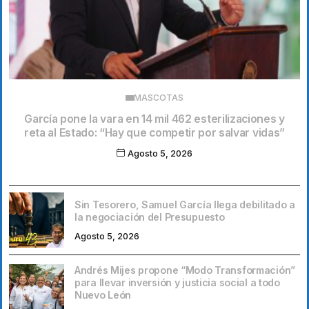
MASCOTAS
García pone la vara en 14 mil 462 esterilizaciones y
reta al Estado: “Hay que competir por salvar vidas”
Agosto 5, 2026
Sin Tesorero, Samuel García llega debilitado a
la negociación del Presupuesto
Agosto 5, 2026
Andrés Mijes propone “Modo Transformación”
para llevar inversión y justicia social a todo
Nuevo León