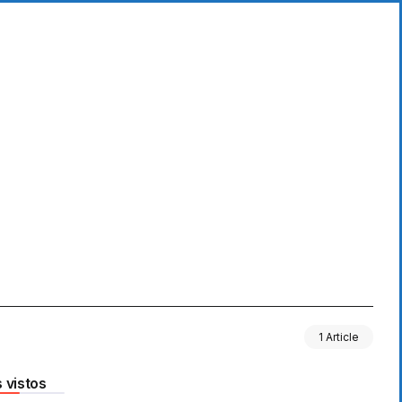
1 Article
 vistos