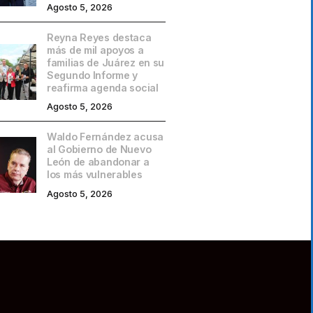
Agosto 5, 2026
Reyna Reyes destaca
más de mil apoyos a
familias de Juárez en su
Segundo Informe y
reafirma agenda social
Agosto 5, 2026
Waldo Fernández acusa
al Gobierno de Nuevo
León de abandonar a
los más vulnerables
Agosto 5, 2026