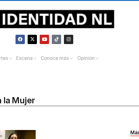
rtes
Escena
Conoce más
Opinión
a la Mujer
Más