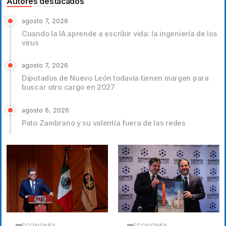
Autores destacados
agosto 7, 2026
Cuando la IA aprende a escribir vida: la ingeniería de los
virus
agosto 7, 2026
Diputados de Nuevo León todavía tienen margen para
buscar otro cargo en 2027
agosto 6, 2026
Pato Zambrano y su valentía fuera de las redes
ECONOMÍA
ECONOMÍA