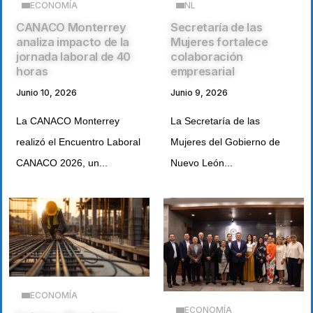
ECONOMÍA
NL
CANACO Monterrey
Secretaría de las
analiza impacto de la
Mujeres fortalece
jornada laboral de 40
colaboración
horas
empresarial
Junio 10, 2026
Junio 9, 2026
La CANACO Monterrey
La Secretaría de las
realizó el Encuentro Laboral
Mujeres del Gobierno de
CANACO 2026, un...
Nuevo León...
ECONOMÍA
ECONOMÍA