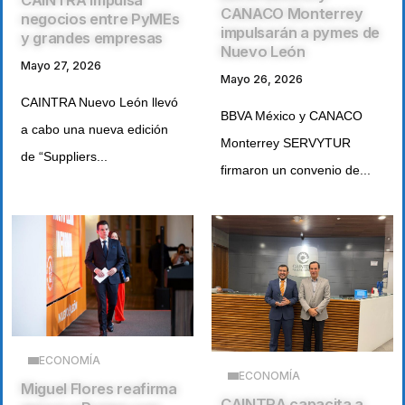
CAINTRA impulsa
CANACO Monterrey
negocios entre PyMEs
impulsarán a pymes de
y grandes empresas
Nuevo León
Mayo 27, 2026
Mayo 26, 2026
CAINTRA Nuevo León llevó
BBVA México y CANACO
a cabo una nueva edición
Monterrey SERVYTUR
de “Suppliers...
firmaron un convenio de...
ECONOMÍA
ECONOMÍA
Miguel Flores reafirma
CAINTRA capacita a