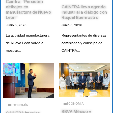
Caintra: “Persisten
altibajos en
CAINTRA lleva agenda
manufactura de Nuevo
industrial a diálogo con
León“
Raquel Buenrostro
Junio 5, 2026
Junio 5, 2026
La actividad manufacturera
Representantes de diversas
de Nuevo León volvió a
comisiones y consejos de
mostrar...
CAINTRA...
ECONOMÍA
ECONOMÍA
BBVA México y