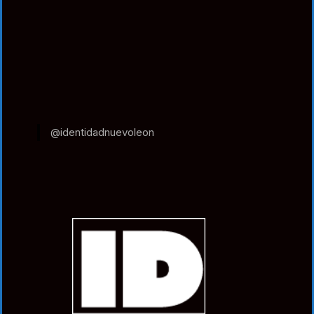
@identidadnuevoleon