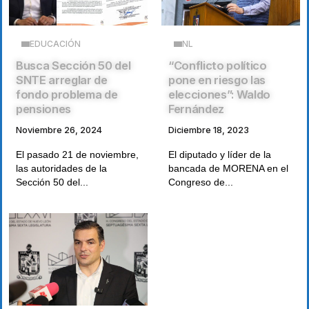
EDUCACIÓN
NL
Busca Sección 50 del
“Conflicto político
SNTE arreglar de
pone en riesgo las
fondo problema de
elecciones”: Waldo
pensiones
Fernández
Noviembre 26, 2024
Diciembre 18, 2023
El pasado 21 de noviembre,
El diputado y líder de la
las autoridades de la
bancada de MORENA en el
Sección 50 del...
Congreso de...