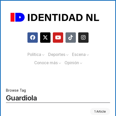
Política
Deportes
Escena
Conoce más
Opinión
Browse Tag
Guardiola
1 Article