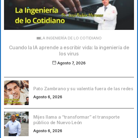
LA INGENIERÍA DE LO COTIDIANO
Cuando la IA aprende a escribir vida: la ingeniería de
los virus
Agosto 7, 2026
Pato Zambrano y su valentía fuera de las redes
Agosto 6, 2026
Mijes llama a “transformar” el transporte
público de Nuevo León
Agosto 6, 2026