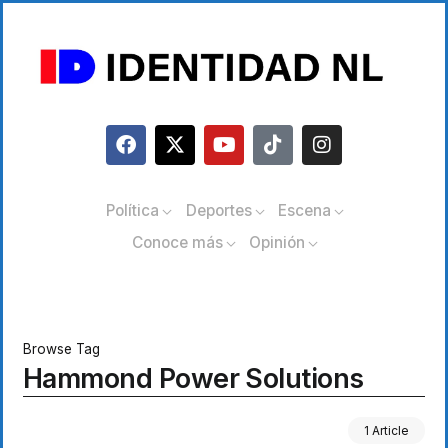
Política
Deportes
Escena
Conoce más
Opinión
Browse Tag
Hammond Power Solutions
1 Article