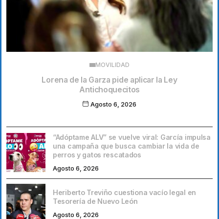
MOVILIDAD
Lorena de la Garza pide aplicar la Ley
Antichoquecitos
Agosto 6, 2026
“Adóptame ALV” se vuelve viral: García impulsa
una campaña que busca cambiar la vida de
perros y gatos rescatados
Agosto 6, 2026
Heriberto Treviño cuestiona vacío legal en
Tesorería de Nuevo León
Agosto 6, 2026