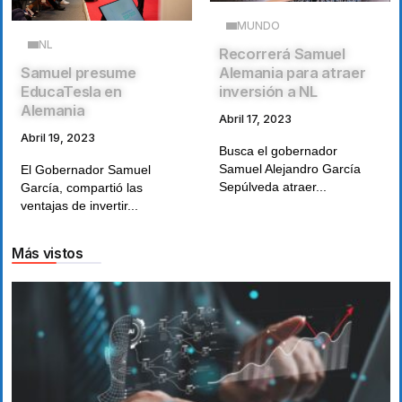
MUNDO
NL
Recorrerá Samuel
Samuel presume
Alemania para atraer
EducaTesla en
inversión a NL
Alemania
Abril 17, 2023
Abril 19, 2023
Busca el gobernador
Samuel Alejandro García
El Gobernador Samuel
Sepúlveda atraer...
García, compartió las
ventajas de invertir...
Más vistos