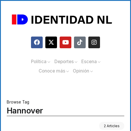
Política
Deportes
Escena
Conoce más
Opinión
Browse Tag
Hannover
2 Articles