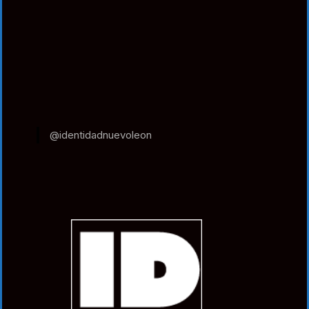
@identidadnuevoleon