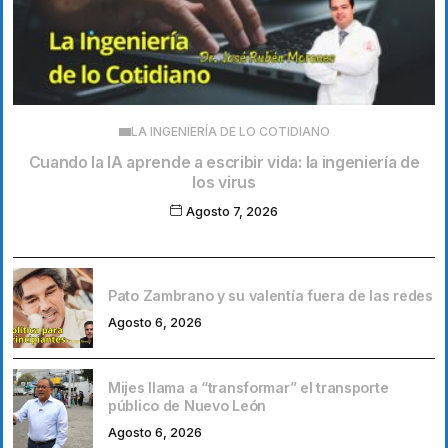
LA INGENIERÍA DE LO COTIDIANO
Cuando la IA aprende a escribir vida: la ingeniería de
los virus
Agosto 7, 2026
Pato Zambrano y su valentía fuera de las redes
Agosto 6, 2026
Mijes llama a “transformar” el transporte
público de Nuevo León
Agosto 6, 2026