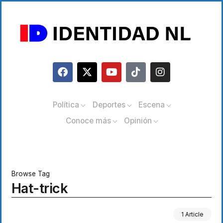
Política
Deportes
Escena
Conoce más
Opinión
Browse Tag
Hat-trick
1 Article