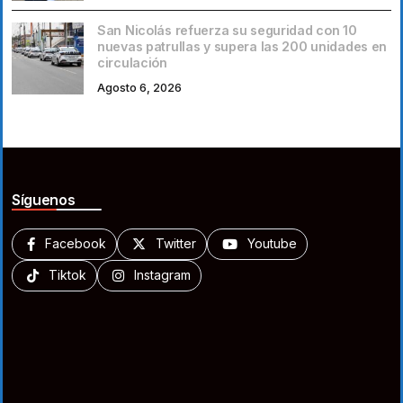
San Nicolás refuerza su seguridad con 10
nuevas patrullas y supera las 200 unidades en
circulación
Agosto 6, 2026
Síguenos
Facebook
Twitter
Youtube
Tiktok
Instagram