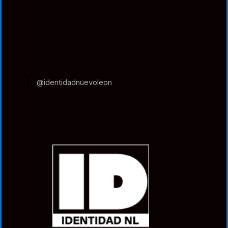
@identidadnuevoleon