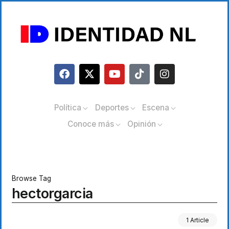
Política
Deportes
Escena
Conoce más
Opinión
Browse Tag
hectorgarcia
1 Article