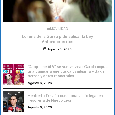
MOVILIDAD
Lorena de la Garza pide aplicar la Ley
Antichoquecitos
Agosto 6, 2026
“Adóptame ALV” se vuelve viral: García impulsa
una campaña que busca cambiar la vida de
perros y gatos rescatados
Agosto 6, 2026
Heriberto Treviño cuestiona vacío legal en
Tesorería de Nuevo León
Agosto 6, 2026