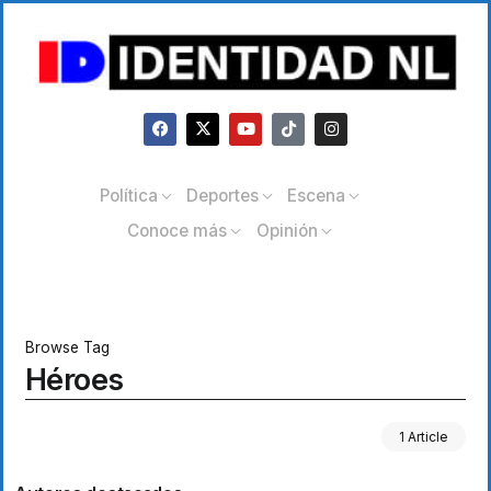
Política
Deportes
Escena
Conoce más
Opinión
Browse Tag
Héroes
1 Article