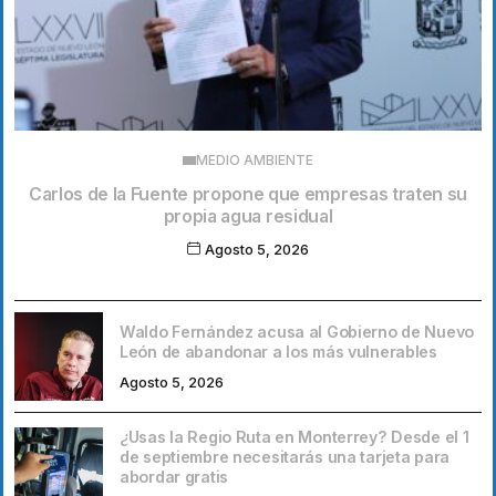
MEDIO AMBIENTE
Carlos de la Fuente propone que empresas traten su
propia agua residual
Agosto 5, 2026
Waldo Fernández acusa al Gobierno de Nuevo
León de abandonar a los más vulnerables
Agosto 5, 2026
¿Usas la Regio Ruta en Monterrey? Desde el 1
de septiembre necesitarás una tarjeta para
abordar gratis