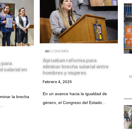
ECONOMÍA
Aprueban reforma para
a para
eliminar brecha salarial entre
d salarial en
hombres y mujeres
m
Febrero 4, 2025
En un avance hacia la igualdad de
iminar la brecha
género, el Congreso del Estado...
..