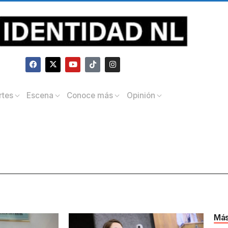
rtes
Escena
Conoce más
Opinión
Más