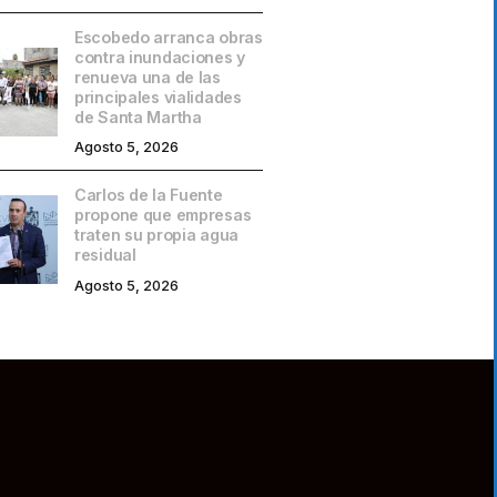
Escobedo arranca obras
contra inundaciones y
renueva una de las
principales vialidades
de Santa Martha
Agosto 5, 2026
Carlos de la Fuente
propone que empresas
traten su propia agua
residual
Agosto 5, 2026