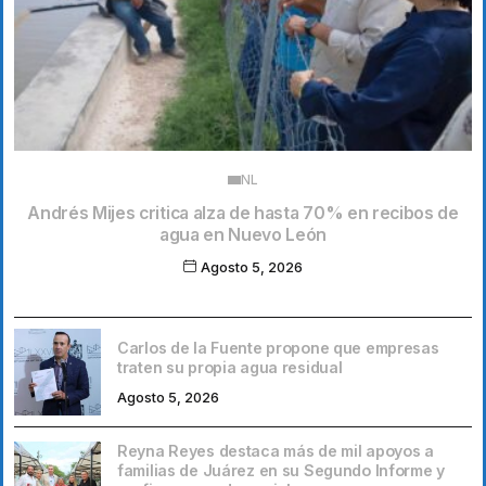
NL
Andrés Mijes critica alza de hasta 70% en recibos de
agua en Nuevo León
Agosto 5, 2026
Carlos de la Fuente propone que empresas
traten su propia agua residual
Agosto 5, 2026
Reyna Reyes destaca más de mil apoyos a
familias de Juárez en su Segundo Informe y