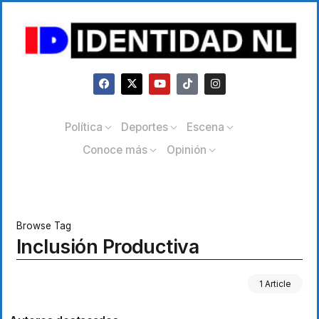
Política
Deportes
Escena
Conoce más
Opinión
Browse Tag
Inclusión Productiva
1 Article