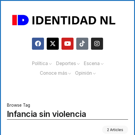
Política
Deportes
Escena
Conoce más
Opinión
Browse Tag
Infancia sin violencia
2 Articles