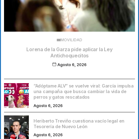
MOVILIDAD
Lorena de la Garza pide aplicar la Ley
Antichoquecitos
Agosto 6, 2026
“Adóptame ALV” se vuelve viral: García impulsa
una campaña que busca cambiar la vida de
perros y gatos rescatados
Agosto 6, 2026
Heriberto Treviño cuestiona vacío legal en
Tesorería de Nuevo León
Agosto 6, 2026