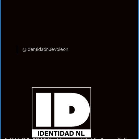
@identidadnuevoleon