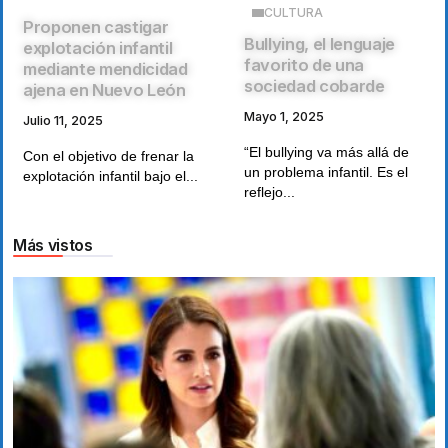
CULTURA
Proponen castigar
Bullying, el lenguaje
explotación infantil
favorito de una
mediante mendicidad
sociedad cobarde
ajena en Nuevo León
Mayo 1, 2025
Julio 11, 2025
“El bullying va más allá de
Con el objetivo de frenar la
un problema infantil. Es el
explotación infantil bajo el...
reflejo...
Más vistos