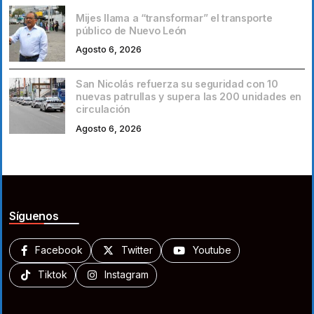
Mijes llama a “transformar” el transporte
público de Nuevo León
Agosto 6, 2026
San Nicolás refuerza su seguridad con 10
nuevas patrullas y supera las 200 unidades en
circulación
Agosto 6, 2026
Síguenos
Facebook
Twitter
Youtube
Tiktok
Instagram