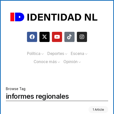
Política
Deportes
Escena
Conoce más
Opinión
Browse Tag
informes regionales
1 Article