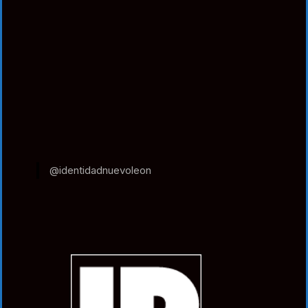
@identidadnuevoleon