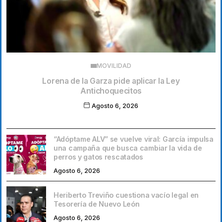
MOVILIDAD
Lorena de la Garza pide aplicar la Ley
Antichoquecitos
Agosto 6, 2026
“Adóptame ALV” se vuelve viral: García impulsa
una campaña que busca cambiar la vida de
perros y gatos rescatados
Agosto 6, 2026
Heriberto Treviño cuestiona vacío legal en
Tesorería de Nuevo León
Agosto 6, 2026