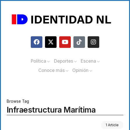
Política
Deportes
Escena
Conoce más
Opinión
Browse Tag
Infraestructura Marítima
1 Article