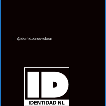
@identidadnuevoleon