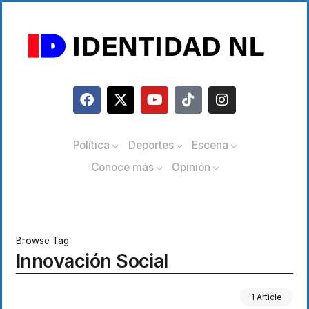
Política
Deportes
Escena
Conoce más
Opinión
Browse Tag
Innovación Social
1 Article