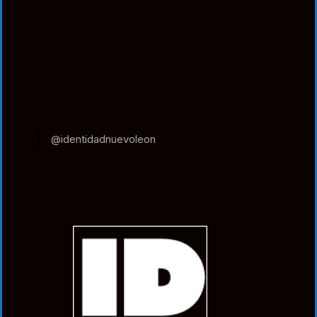
@identidadnuevoleon