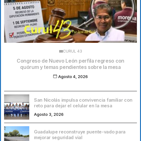
CURUL 43
Congreso de Nuevo León perfila regreso con
quórum y temas pendientes sobre la mesa
Agosto 4, 2026
San Nicolás impulsa convivencia familiar con
reto para dejar el celular en la mesa
Agosto 3, 2026
Guadalupe reconstruye puente-vado para
mejorar seguridad vial