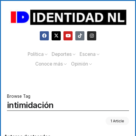
Política
Deportes
Escena
Conoce más
Opinión
Browse Tag
intimidación
1 Article