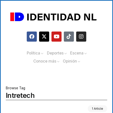
Política
Deportes
Escena
Conoce más
Opinión
Browse Tag
Intretech
1 Article