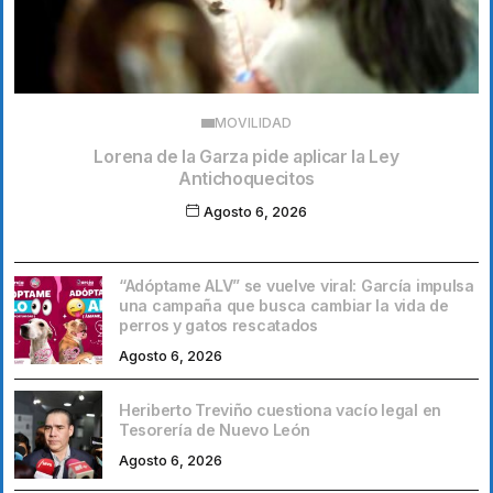
MOVILIDAD
Lorena de la Garza pide aplicar la Ley
Antichoquecitos
Agosto 6, 2026
“Adóptame ALV” se vuelve viral: García impulsa
una campaña que busca cambiar la vida de
perros y gatos rescatados
Agosto 6, 2026
Heriberto Treviño cuestiona vacío legal en
Tesorería de Nuevo León
Agosto 6, 2026