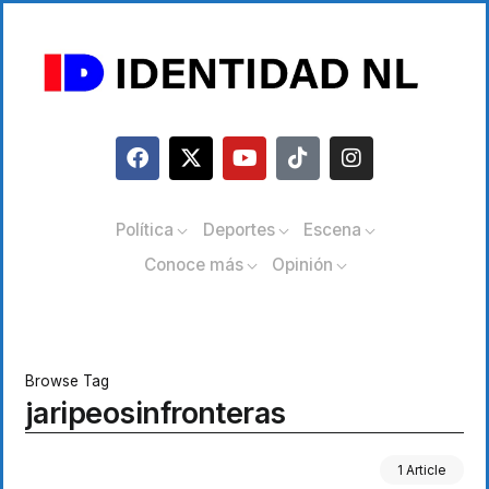
Política
Deportes
Escena
Conoce más
Opinión
Browse Tag
jaripeosinfronteras
1 Article