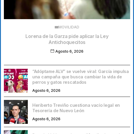
MOVILIDAD
Lorena de la Garza pide aplicar la Ley
Antichoquecitos
Agosto 6, 2026
“Adóptame ALV” se vuelve viral: García impulsa
una campaña que busca cambiar la vida de
perros y gatos rescatados
Agosto 6, 2026
Heriberto Treviño cuestiona vacío legal en
Tesorería de Nuevo León
Agosto 6, 2026