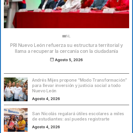
NL
PRI Nuevo León refuerza su estructura territorial y
llama a recuperar la cercanía con la ciudadanía
Agosto 5, 2026
Andrés Mijes propone “Modo Transformación”
para llevar inversión y justicia social a todo
Nuevo León
Agosto 4, 2026
San Nicolás regalará útiles escolares a miles
de estudiantes: así puedes registrarte
Agosto 4, 2026