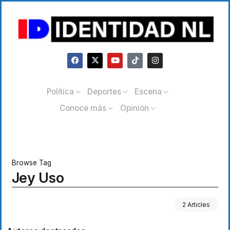
Política
Deportes
Escena
Conoce más
Opinión
Browse Tag
Jey Uso
2 Articles