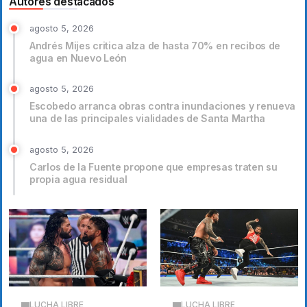
Autores destacados
agosto 5, 2026
Andrés Mijes critica alza de hasta 70% en recibos de
agua en Nuevo León
agosto 5, 2026
Escobedo arranca obras contra inundaciones y renueva
una de las principales vialidades de Santa Martha
agosto 5, 2026
Carlos de la Fuente propone que empresas traten su
propia agua residual
LUCHA LIBRE
LUCHA LIBRE