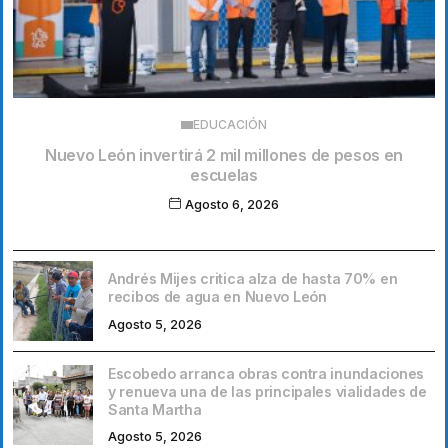
EDUCACIÓN
Nuevo León invertirá 2 mil millones de pesos en
escuelas
Agosto 6, 2026
Andrés Mijes critica alza de hasta 70% en
recibos de agua en Nuevo León
Agosto 5, 2026
Escobedo arranca obras contra inundaciones
y renueva una de las principales vialidades de
Santa Martha
Agosto 5, 2026