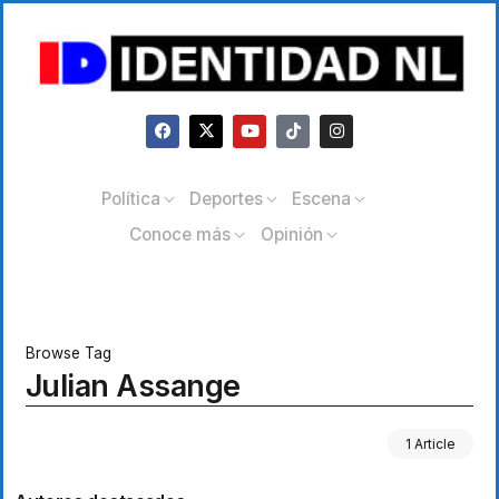
Política
Deportes
Escena
Conoce más
Opinión
Browse Tag
Julian Assange
1 Article