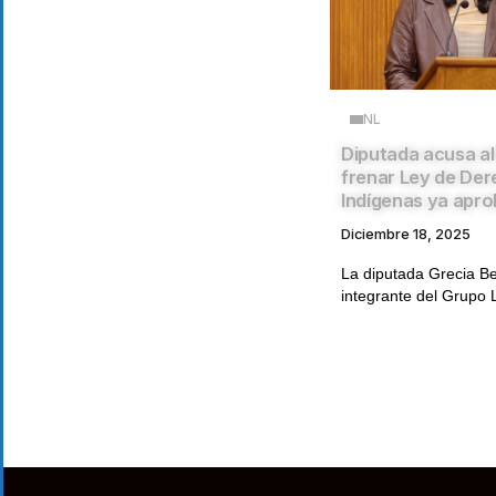
NL
Diputada acusa al
frenar Ley de De
Indígenas ya apr
Diciembre 18, 2025
La diputada Grecia B
integrante del Grupo L