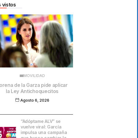
 vistos
MOVILIDAD
orena de la Garza pide aplicar
la Ley Antichoquecitos
Agosto 6, 2026
“Adóptame ALV” se
vuelve viral: García
impulsa una campaña
que busca cambiar la