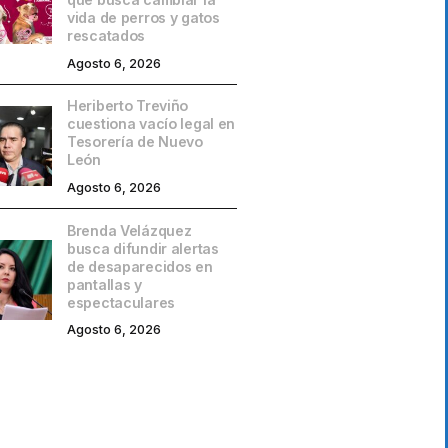
vida de perros y gatos
rescatados
Agosto 6, 2026
Heriberto Treviño
cuestiona vacío legal en
Tesorería de Nuevo
León
Agosto 6, 2026
Brenda Velázquez
busca difundir alertas
de desaparecidos en
pantallas y
espectaculares
Agosto 6, 2026