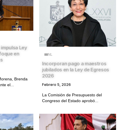
 impulsa Ley
nfoque en
NL
os
Incorporan pago a maestros
jubilados en la Ley de Egresos
2026
 Morena, Brenda
te el...
Febrero 5, 2026
La Comisión de Presupuesto del
Congreso del Estado aprobó...