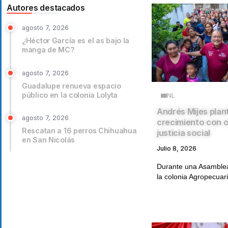
Autores destacados
agosto 7, 2026
¿Héctor García es el as bajo la
manga de MC?
agosto 7, 2026
Guadalupe renueva espacio
público en la colonia Lolyta
NL
Andrés Mijes plan
agosto 7, 2026
crecimiento con 
Rescatan a 16 perros Chihuahua
justicia social
en San Nicolás
Julio 8, 2026
Durante una Asamblea
la colonia Agropecuari