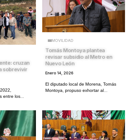
MOVILIDAD
Tomás Montoya plantea
revisar subsidio al Metro en
uente: cruzan
Nuevo León
a sobrevivir
Enero 14, 2026
El diputado local de Morena, Tomás
 2022,
Montoya, propuso exhortar al...
entre los...