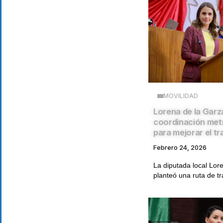
MOVILIDAD
Lorena de la Gar
coordinación met
para mejorar el t
Febrero 24, 2026
La diputada local Lor
planteó una ruta de tr