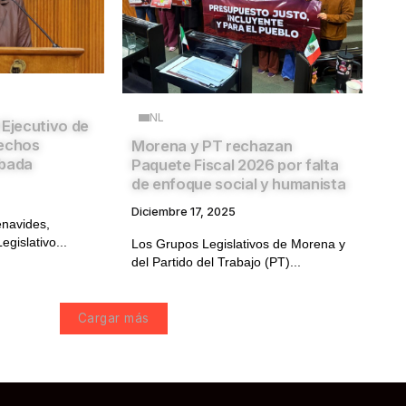
NL
 Ejecutivo de
rechos
Morena y PT rechazan
obada
Paquete Fiscal 2026 por falta
de enfoque social y humanista
Diciembre 17, 2025
enavides,
egislativo...
Los Grupos Legislativos de Morena y
del Partido del Trabajo (PT)...
Cargar más