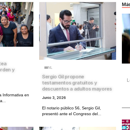
Más
tea
NL
orden y
Sergio Gil propone
L
testamentos gratuitos y
descuentos a adultos mayores
 Informativa en
Junio 3, 2026
a...
El notario público 56, Sergio Gil,
presentó ante el Congreso del...