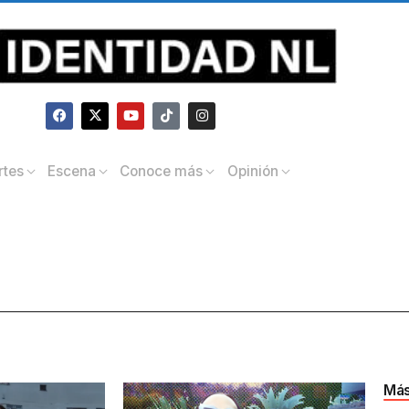
rtes
Escena
Conoce más
Opinión
Más