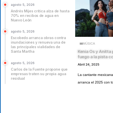
agosto 5, 2026
Andrés Mijes critica alza de hasta
70% en recibos de agua en
Nuevo León
agosto 5, 2026
Escobedo arranca obras contra
inundaciones y renueva una de
MÚSICA
las principales vialidades de
Kenia Os y Anitta
Santa Martha
fuego a la pista c
agosto 5, 2026
Abril 24, 2025
Carlos de la Fuente propone que
empresas traten su propia agua
La cantante mexicana
residual
arranca el 2025 con to