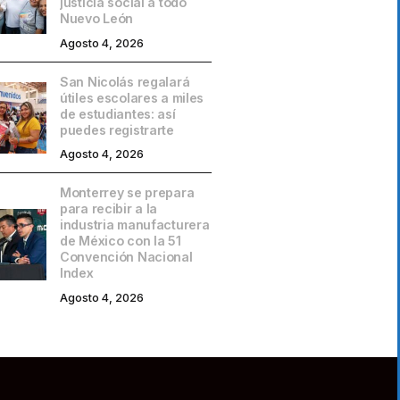
justicia social a todo
Nuevo León
Agosto 4, 2026
San Nicolás regalará
útiles escolares a miles
de estudiantes: así
puedes registrarte
Agosto 4, 2026
Monterrey se prepara
para recibir a la
industria manufacturera
de México con la 51
Convención Nacional
Index
Agosto 4, 2026