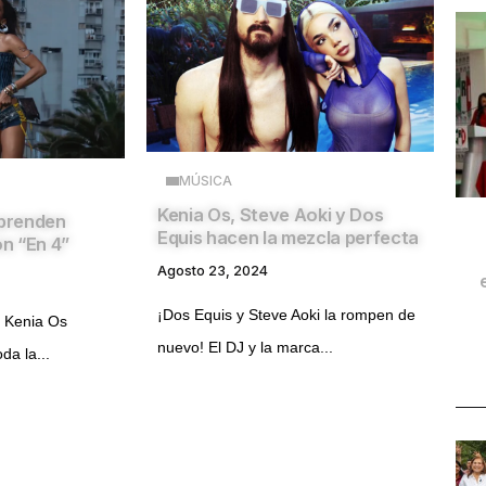
MÚSICA
Kenia Os, Steve Aoki y Dos
 prenden
Equis hacen la mezcla perfecta
on “En 4”
Agosto 23, 2024
¡Dos Equis y Steve Aoki la rompen de
 Kenia Os
nuevo! El DJ y la marca...
da la...