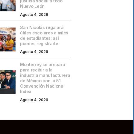
justicia social a todo
Nuevo León
Agosto 4, 2026
San Nicolás regalará
útiles escolares a miles
de estudiantes: así
puedes registrarte
Agosto 4, 2026
Monterrey se prepara
para recibir a la
industria manufacturera
de México con la 51
Convención Nacional
Index
Agosto 4, 2026