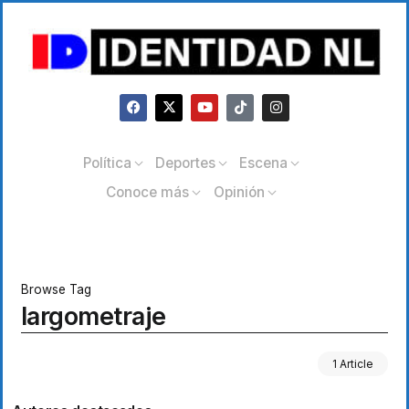
Política
Deportes
Escena
Conoce más
Opinión
Browse Tag
largometraje
1 Article