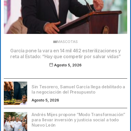
MASCOTAS
García pone la vara en 14 mil 462 esterilizaciones y
reta al Estado: “Hay que competir por salvar vidas”
Agosto 5, 2026
Sin Tesorero, Samuel García llega debilitado a
la negociación del Presupuesto
Agosto 5, 2026
Andrés Mijes propone “Modo Transformación”
para llevar inversión y justicia social a todo
Nuevo León