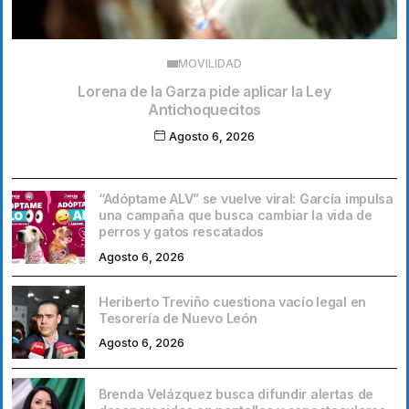
MOVILIDAD
Lorena de la Garza pide aplicar la Ley
Antichoquecitos
Agosto 6, 2026
“Adóptame ALV” se vuelve viral: García impulsa
una campaña que busca cambiar la vida de
perros y gatos rescatados
Agosto 6, 2026
Heriberto Treviño cuestiona vacío legal en
Tesorería de Nuevo León
Agosto 6, 2026
Brenda Velázquez busca difundir alertas de