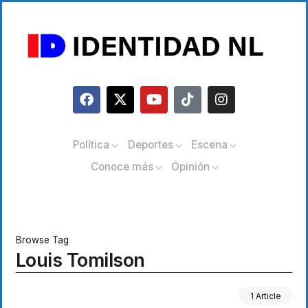
Política
Deportes
Escena
Conoce más
Opinión
Browse Tag
Louis Tomilson
1 Article