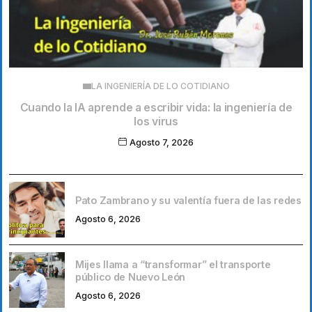
LA INGENIERÍA DE LO COTIDIANO
Cuando la IA aprende a escribir vida: la ingeniería de
los virus
Agosto 7, 2026
Pato Zambrano y su valentía fuera de las redes
Agosto 6, 2026
Mijes llama a “transformar” el transporte
público de Nuevo León
Agosto 6, 2026