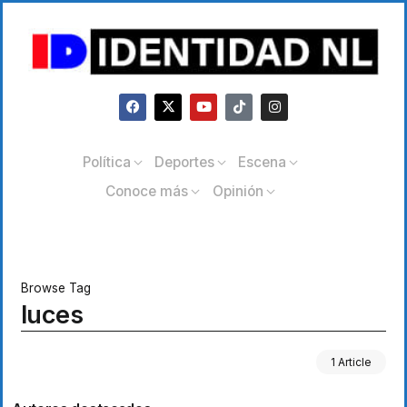
Política
Deportes
Escena
Conoce más
Opinión
Browse Tag
luces
1 Article