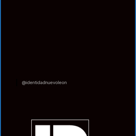
@identidadnuevoleon