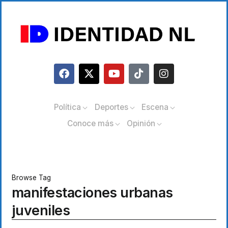
Política
Deportes
Escena
Conoce más
Opinión
Browse Tag
manifestaciones urbanas
juveniles