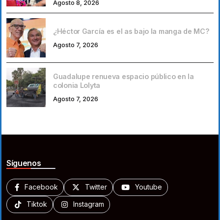
Agosto 8, 2026
¿Héctor García es el as bajo la manga de MC?
Agosto 7, 2026
Guadalupe renueva espacio público en la
colonia Lolyta
Agosto 7, 2026
Síguenos
Facebook
Twitter
Youtube
Tiktok
Instagram