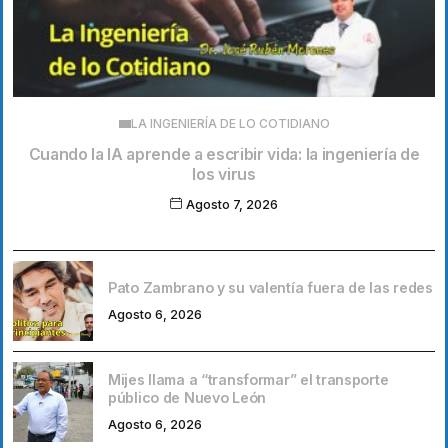
LA INGENIERÍA DE LO COTIDIANO
Cuando la IA aprende a escribir vida: la ingeniería de
los virus
Agosto 7, 2026
Pato Zambrano y su valentía fuera de las redes
Agosto 6, 2026
Mijes llama a “transformar” el transporte
público de Nuevo León
Agosto 6, 2026