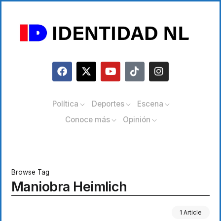
Política
Deportes
Escena
Conoce más
Opinión
Browse Tag
Maniobra Heimlich
1 Article