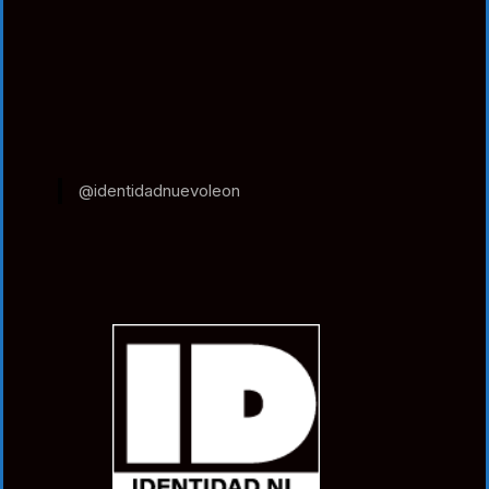
@identidadnuevoleon