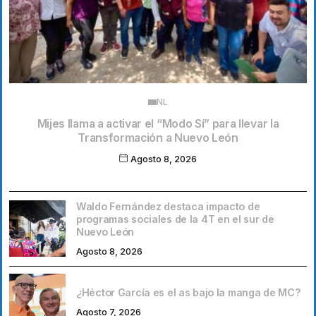
NL
Mijes llama a activar el “Modo Sí” para llevar la
Transformación a Nuevo León
Agosto 8, 2026
Waldo Fernández destaca impacto de
programas sociales de la 4T en el sur de
Nuevo León
Agosto 8, 2026
¿Héctor García es el as bajo la manga de MC?
Agosto 7, 2026