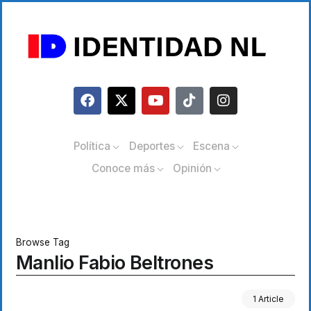
Política
Deportes
Escena
Conoce más
Opinión
Browse Tag
Manlio Fabio Beltrones
1 Article