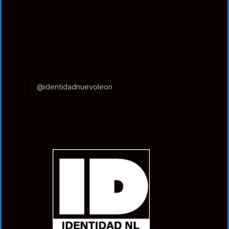
@identidadnuevoleon