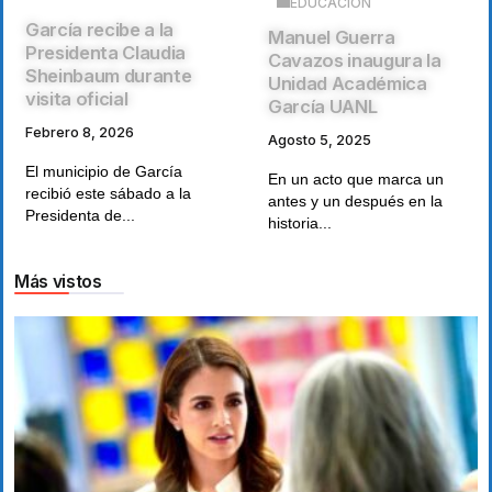
EDUCACIÓN
García recibe a la
Manuel Guerra
Presidenta Claudia
Cavazos inaugura la
Sheinbaum durante
Unidad Académica
visita oficial
García UANL
Febrero 8, 2026
Agosto 5, 2025
El municipio de García
En un acto que marca un
recibió este sábado a la
antes y un después en la
Presidenta de...
historia...
Más vistos