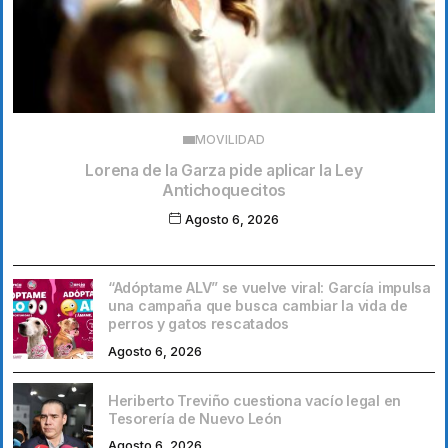
MOVILIDAD
Lorena de la Garza pide aplicar la Ley
Antichoquecitos
Agosto 6, 2026
“Adóptame ALV” se vuelve viral: García impulsa
una campaña que busca cambiar la vida de
perros y gatos rescatados
Agosto 6, 2026
Heriberto Treviño cuestiona vacío legal en
Tesorería de Nuevo León
Agosto 6, 2026