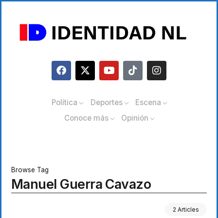
Política
Deportes
Escena
Conoce más
Opinión
Browse Tag
Manuel Guerra Cavazo
2 Articles