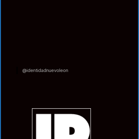
@identidadnuevoleon