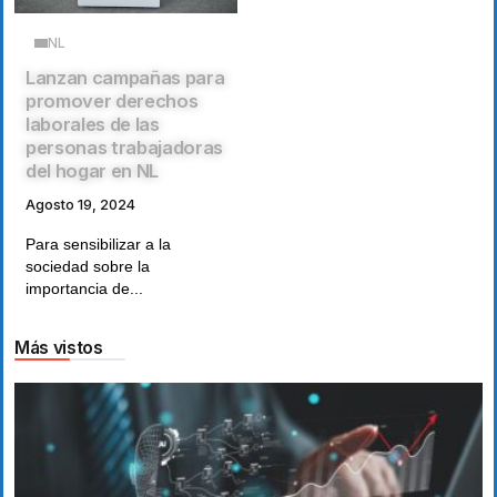
NL
Lanzan campañas para
promover derechos
laborales de las
personas trabajadoras
del hogar en NL
Agosto 19, 2024
Para sensibilizar a la
sociedad sobre la
importancia de...
Más vistos