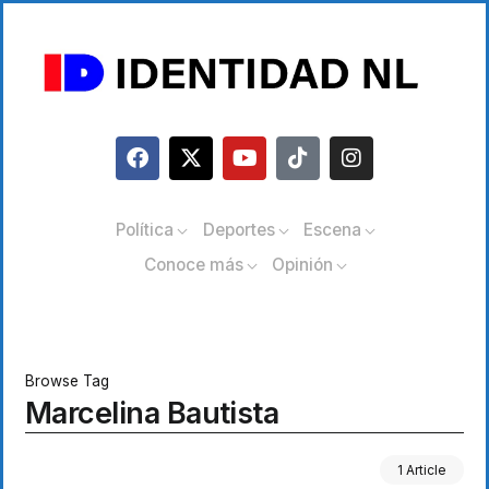
Política
Deportes
Escena
Conoce más
Opinión
Browse Tag
Marcelina Bautista
1 Article