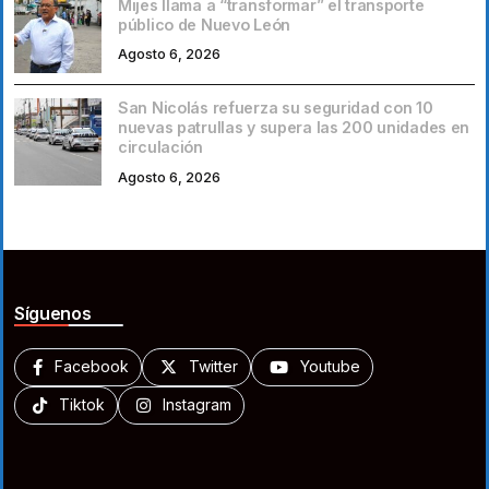
Mijes llama a “transformar” el transporte
público de Nuevo León
Agosto 6, 2026
San Nicolás refuerza su seguridad con 10
nuevas patrullas y supera las 200 unidades en
circulación
Agosto 6, 2026
Síguenos
Facebook
Twitter
Youtube
Tiktok
Instagram