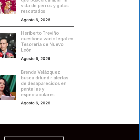
vida de perros y gatos
rescatados
Agosto 6, 2026
Heriberto Treviño
cuestiona vacío legal en
Tesorería de Nuevo
León
Agosto 6, 2026
Brenda Velázquez
busca difundir alertas
de desaparecidos en
pantallas y
espectaculares
Agosto 6, 2026