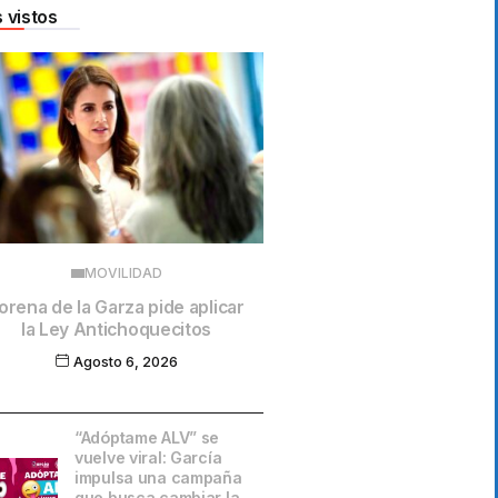
 vistos
MOVILIDAD
orena de la Garza pide aplicar
la Ley Antichoquecitos
Agosto 6, 2026
“Adóptame ALV” se
vuelve viral: García
impulsa una campaña
que busca cambiar la