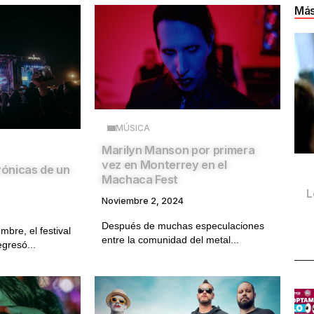
Más
MÚSICA
Marilyn Manson por primera
vez en Monterrey en el
ónicas de un
Machaca Fest
L
Noviembre 2, 2024
Después de muchas especulaciones
bre, el festival
entre la comunidad del metal...
gresó...