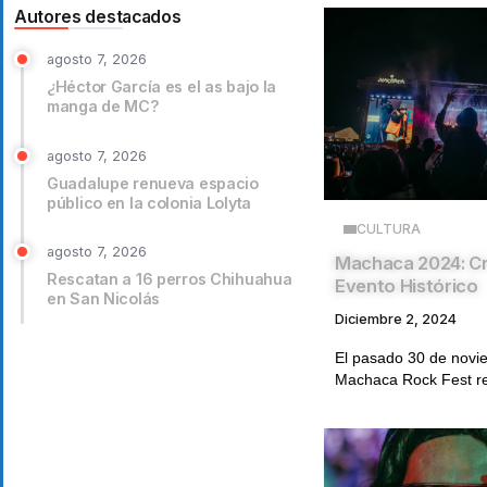
Autores destacados
agosto 7, 2026
¿Héctor García es el as bajo la
manga de MC?
agosto 7, 2026
Guadalupe renueva espacio
público en la colonia Lolyta
CULTURA
agosto 7, 2026
Machaca 2024: Cr
Rescatan a 16 perros Chihuahua
Evento Histórico
en San Nicolás
Diciembre 2, 2024
El pasado 30 de noviem
Machaca Rock Fest re