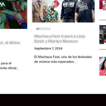
MÚSICA
Machaca Fest traerá a Limp
Bizkit y Marilyn Manson
, el último
Septiembre 7, 2024
El Machaca Fest, uno de los festivales
de música más esperados...
 para el
ta oficial...