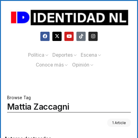
Política
Deportes
Escena
Conoce más
Opinión
Browse Tag
Mattia Zaccagni
1 Article