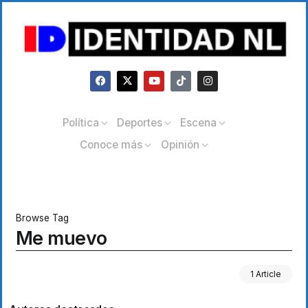
Política
Deportes
Escena
Conoce más
Opinión
Browse Tag
Me muevo
1 Article