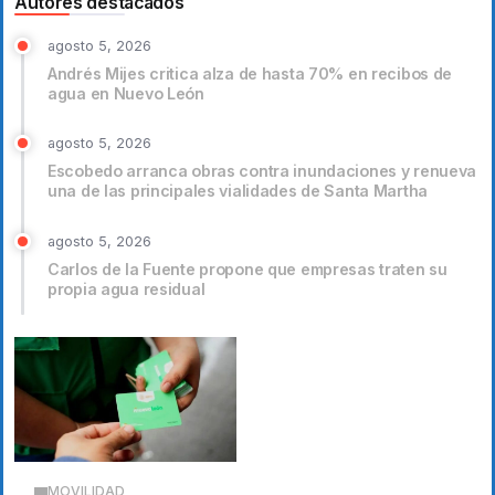
Autores destacados
agosto 5, 2026
Andrés Mijes critica alza de hasta 70% en recibos de
agua en Nuevo León
agosto 5, 2026
Escobedo arranca obras contra inundaciones y renueva
una de las principales vialidades de Santa Martha
agosto 5, 2026
Carlos de la Fuente propone que empresas traten su
propia agua residual
MOVILIDAD