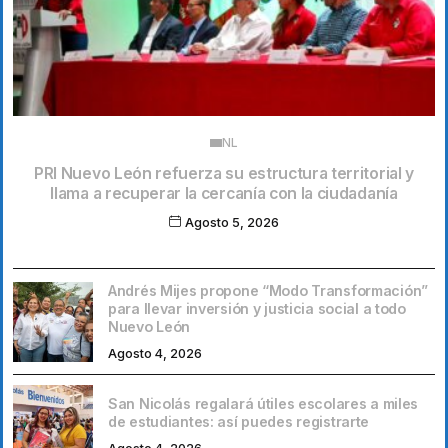
NL
PRI Nuevo León refuerza su estructura territorial y
llama a recuperar la cercanía con la ciudadanía
Agosto 5, 2026
Andrés Mijes propone “Modo Transformación”
para llevar inversión y justicia social a todo
Nuevo León
Agosto 4, 2026
San Nicolás regalará útiles escolares a miles
de estudiantes: así puedes registrarte