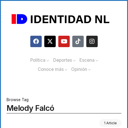
Política
Deportes
Escena
Conoce más
Opinión
Browse Tag
Melody Falcó
1 Article