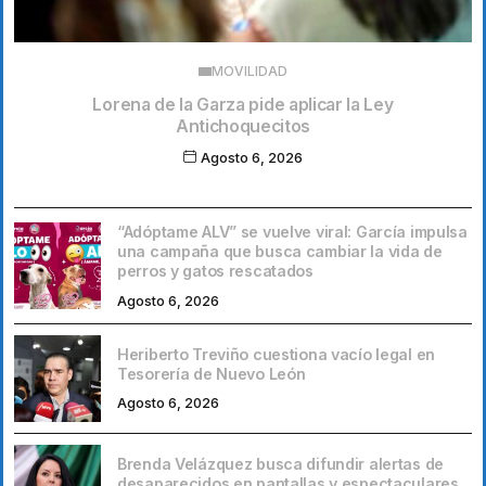
MOVILIDAD
Lorena de la Garza pide aplicar la Ley
Antichoquecitos
Agosto 6, 2026
“Adóptame ALV” se vuelve viral: García impulsa
una campaña que busca cambiar la vida de
perros y gatos rescatados
Agosto 6, 2026
Heriberto Treviño cuestiona vacío legal en
Tesorería de Nuevo León
Agosto 6, 2026
Brenda Velázquez busca difundir alertas de
desaparecidos en pantallas y espectaculares