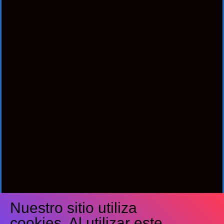
Nuestro sitio utiliza
Síguenos
cookies. Al utilizar este