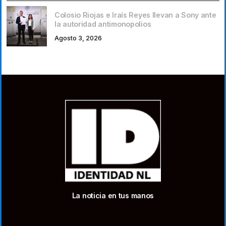
Colosio Riojas e Iraís Reyes llevan a Sony ante
la autoridad antimonopolios
Agosto 3, 2026
La noticia en tus manos