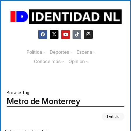
Política
Deportes
Escena
Conoce más
Opinión
Browse Tag
Metro de Monterrey
1 Article