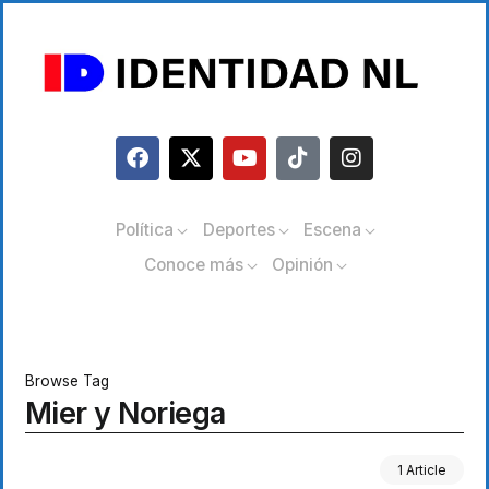
Política
Deportes
Escena
Conoce más
Opinión
Browse Tag
Mier y Noriega
1 Article