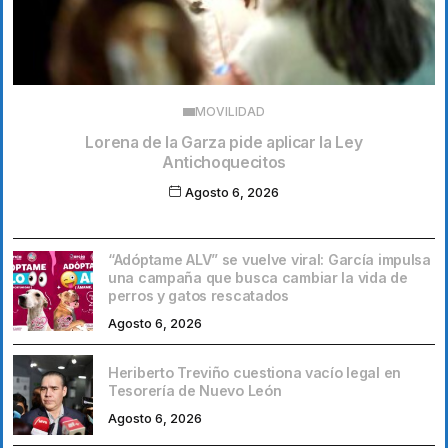
MOVILIDAD
Lorena de la Garza pide aplicar la Ley
Antichoquecitos
Agosto 6, 2026
“Adóptame ALV” se vuelve viral: García impulsa
una campaña que busca cambiar la vida de
perros y gatos rescatados
Agosto 6, 2026
Heriberto Treviño cuestiona vacío legal en
Tesorería de Nuevo León
Agosto 6, 2026