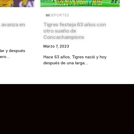
DEPORTES
o avanza en
Tigres festeja 63 años con
otro sueño de
Concachampions
Marzo 7, 2023
llar y después
ero...
Hace 63 años, Tigres nació y hoy
después de una larga...