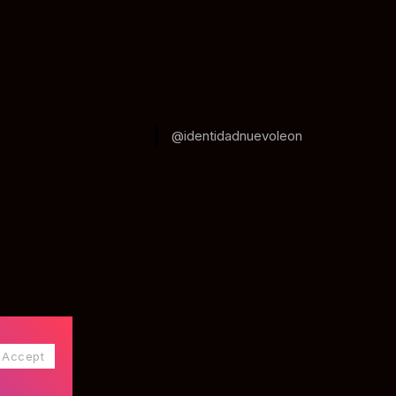
@identidadnuevoleon
Accept