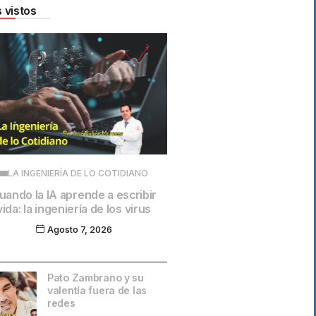
 vistos
LA INGENIERÍA DE LO COTIDIANO
uando la IA aprende a escribir
vida: la ingeniería de los virus
Agosto 7, 2026
Pato Zambrano y su
valentía fuera de las
redes