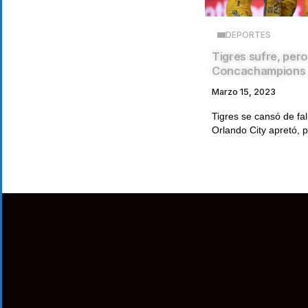
DEPORTES
Tigres sufre, per
Concachampions
Marzo 15, 2023
Tigres se cansó de fa
Orlando City apretó, p