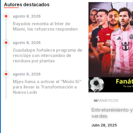
Autores destacados
agosto 8, 2026
Rayados remonta al Inter de
Miami, los refuerzos responden
agosto 8, 2026
Guadalupe fortalece programa de
reciclaje con intercambio de
residuos por plantas
agosto 8, 2026
Mijes llama a activar el “Modo Sí”
para llevar la Transformación a
Nuevo León
FANÁTICOS
Entretenimiento y 
verdes
Julio 28, 2025