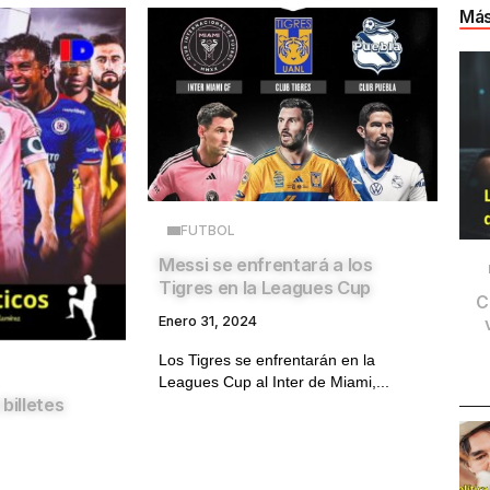
Más
FUTBOL
Messi se enfrentará a los
Tigres en la Leagues Cup
C
Enero 31, 2024
Los Tigres se enfrentarán en la
Leagues Cup al Inter de Miami,...
billetes