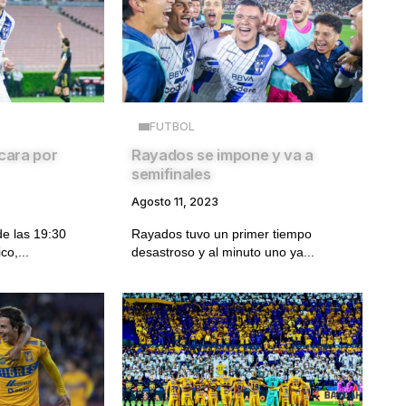
FUTBOL
 cara por
Rayados se impone y va a
semifinales
Agosto 11, 2023
e las 19:30
Rayados tuvo un primer tiempo
co,...
desastroso y al minuto uno ya...