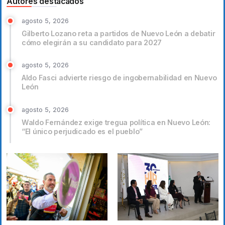
Autores destacados
agosto 5, 2026
Gilberto Lozano reta a partidos de Nuevo León a debatir
cómo elegirán a su candidato para 2027
agosto 5, 2026
Aldo Fasci advierte riesgo de ingobernabilidad en Nuevo
León
agosto 5, 2026
Waldo Fernández exige tregua política en Nuevo León:
“El único perjudicado es el pueblo”