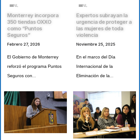
NL
NL
Monterrey incorpora
Expertos subrayan la
350 tiendas OXXO
urgencia de proteger a
como “Puntos
las mujeres de toda
Seguros”
violencia
Febrero 27, 2026
Noviembre 25, 2025
El Gobierno de Monterrey
En el marco del Día
reforzó el programa Puntos
Internacional de la
Seguros con...
Eliminación de la...